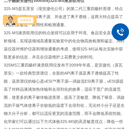
二手翻新安捷伦(VARIAN)325-MS液质联用仪
325-MS是瓦里安（现安捷伦公司）的第二代三重四极杆质谱，特点
是采用了新型的ESI离子源、并改进了离子透镜，这两大特点提高了
仪器的灵敏度、耐用性和检测通量。
325-MS液质联用仪的特点使得可以应用于环境、食品安全及毒物分
析领域，实现该领域高通量实验室中的化合物高效检测和鉴定。同时
该仪器对维护仪器和增加通量的考虑，使得325-MS从每次实验中获
取更多的信息，并且在仪器维护上花费更少的时间。
325MS三重四极杆液质联用仪发布于2009年年底，是安捷伦（原瓦
里安）一款经典型质谱仪，全新的API离子源及离子透镜提高了性
能，该质谱仪的核心是vESI™离子源—涡旋流ESI离子源，vESI源提
高了对样品液滴加热传输和去溶剂化的效果，适应于宽广的流速范
围，使更多的离子被传输进质谱，提高了灵敏度、降低了噪音。涡旋
流的干燥气体使离子在较低的温度下去溶剂化，无论对小分子还是生
物大分子分析，都可以适应更宽的流速范围，而不会降低系统性能。
化学家们可以通过以下方式体验325-MS的高灵敏度优点：降低一些