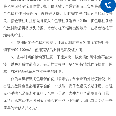
将光标调整至流量位置，按下确认键，再通过调节正负号将流量调节
至色谱柱使用条件后，再按确认键。此时需要等待5s后再启动泵开
关。接色谱柱时注意先将接头在色谱柱前端抵上2-5s，将色谱柱前端
气泡排除后再将接头拧紧。待色谱柱下端流出溶液后，在将色谱柱下
端接头拧上。
4、使用阴离子色谱柱检测，通流动相时注意将电流旋钮打开，
调节至90-100mA，使用完毕后要将电流旋钮关闭。
5、进样时阀的扳动要注意，不能太快，以免损伤阀体;也不能太
慢，以免造成样品流失。在进样过程中，要严格按清洗程序操作，以
减小前次样品残留对本次检测的影响。
作为重庆赛默飞色谱仪的使用者来说，学会正确处理仪器使用中
出现的故障也是必须要学会的一个技能，离子色谱仪长期使用。出现
点小毛病也是在所难免的，也并不是说厂家生产的产品质量有问题，
无论什么东西使用时间长了都会有一些小毛病的，因此自己学会一些
简单的维修方法才是*。