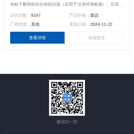
埃粒子数和粒径分布的仪器（应用于洁净环境检测）。它应用
广泛：制药车间、药检所、质量监督所、检验所、血液中心、
访问次数：
8167
产品价格：
面议
电子行业、防疫站、医院、疾控中心、光学或精密机械加工、
厂商性质：
其他
更新日期：
2024-11-22
半导体、环保、塑胶、喷漆等生产企业和科研部门。
查看详情
在线留言
微信扫一扫