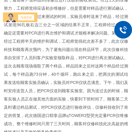
后，通知客户送样品到维修点进行仪器的验收测试。经过1天的维修
努力，工程师觉得应该初步维修好，但是需要对样品进行测试确认，
我们和顾客预约了过来测试的时间，实验员准时送来了样品，经过测
试发现96孔板右边三分之一区域的结果不正常。工程师经过分析，
确定还需要对PCR进行再次维护和调试才能根本解决问题。第二天，
经过工程师半天的维护和调试，工程师觉得此次差不多了，此次仪修
科技和顾客再次预约，为了避免问题出现在样品环节，此次仪修科技
亲自安排了人员到客户实验室领取样品，对PCR进行再次测试确认。
这次去顾客现场领取了两个样品，样品回来之后对这两个样品经过测
试，每个样品跑73分钟，40个循环，跑出来之后，把两次的测试结
果发送给顾客实验员确认，实验员对PCR仪状态满意。下午，我们及
时安排送货人员，把PCR仪送到顾客实验室。因为送过去的时候，顾
客实验人员正在做其他方面的实验，快要到下班时间了。顾客第二天
及时通过样品测试，对PCR仪状态进行验收评估，仪修科技收到了肯
定的答复，此次德国进口耶拿品牌qTOWER3型荧光定量PCR仪维修
成功。整个维修时间只用了三天时间，顾客对仪修科技此次高超的维