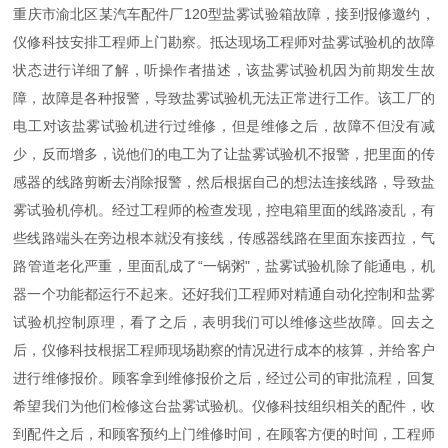
重庆市渝北区某汽车配件厂120型盐雾试验箱故障，接到报修邀约，
仪修科技安排工程师上门勘察。抵达现场工程师对盐雾试验机的故障
状态进行详细了解，听操作者描述，该盐雾试验机因为前期发生故
障，故障是各种报警，导致盐雾试验机无法正常进行工作。该工厂的
电工对该盐雾试验机进行过维修，但是维修之后，故障不但没有减
少，反而增多，说他们的电工为了让盐雾试验机不报警，把里面的传
感器的线路剪断去消除报警，然后根据自己的想法连接线路，导致盐
雾试验机停机。经过工程师的检查发现，控电箱里面的线路凌乱，有
些线路端头在旁边根本就没有接线，传感器线路在里面东接西拉，气
路管道老化严重，里面乱成了“一锅粥"，盐雾试验机除了能通电，机
器一个功能都运行不起来。还好我们工程师对精通自动化控制和盐雾
试验机控制原理，看了之后，表明我们可以维修这些故障。回去之
后，仪修科技根据工程师现场勘察的情况进行成本的核算，并给客户
进行维修报价。顾客拿到维修报价之后，经过公司的审批流程，回复
希望我们为他们检修这台盐雾试验机。仪修科技组织相关的配件，收
到配件之后，和顾客预约上门维修时间，在顾客方便的时间，工程师