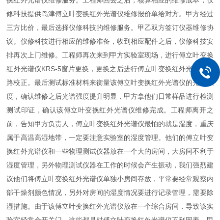
换红外光谱仪维修服务。工程师回去之后，核算相应的维修成本，仪
修科技提供岛津傅立叶变换红外光谱仪维修报价单给对方。甲方经过
三方比价，最后选择仪修科技的维修服务。甲乙双方签订仪器维修协
议。仪修科技进行相应的维修准备，收到相应配件之后，仪修科技安
排再次上门维修。工程师再次来到甲方实验室现场，进行傅立叶变换
红外光谱仪KRS-5窗片更换，更换之后进行傅立叶变换红外光谱仪光
路校正。最后测试标准材料来衡量该傅立叶变换红外光谱仪的光谱强
度，确认维修之后光谱强度提升明显，甲方拿他们日常样品进行检测
测试印证，确认该傅立叶变换红外光谱仪维修完成。工程师离开之
前，告知甲方负责人，傅立叶变换红外光谱仪最怕的就是湿度，重庆
属于高温高湿地带，一定要注意实验室的湿度管理。他们的傅立叶变
换红外光谱仪和一些物理测试仪器放在一个大的房间，大房间不利于
湿度管理，另外物理测试仪器在工作的时候会产生振动，我们强烈建
议他们将傅立叶变换红外光谱仪单独小房间存放，平常要经常观察内
部干燥剂颜色情况，另外对房间的湿度情况要进行记录管理，需要除
湿措施。由于该傅立叶变换红外光谱仪放在一个综合房间，导致该实