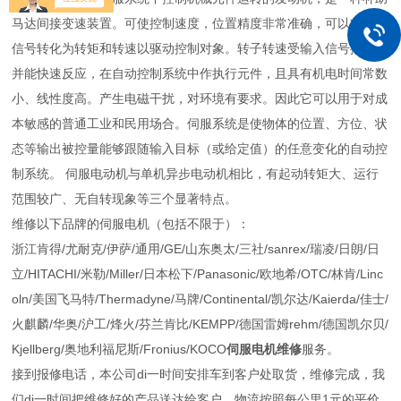
马达间接变速装置。可使控制速度，位置精度非常准确，可以将电压
信号转化为转矩和转速以驱动控制对象。转子转速受输入信号控制，
并能快速反应，在自动控制系统中作执行元件，且具有机电时间常数
小、线性度高。产生电磁干扰，对环境有要求。因此它可以用于对成
本敏感的普通工业和民用场合。伺服系统是使物体的位置、方位、状
态等输出被控量能够跟随输入目标（或给定值）的任意变化的自动控
制系统。 伺服电动机与单机异步电动机相比，有起动转矩大、运行
范围较广、无自转现象等三个显著特点。
维修以下品牌的伺服电机（包括不限于）：
浙江肯得/尤耐克/伊萨/通用/GE/山东奥太/三社/sanrex/瑞凌/日朗/日
立/HITACHI/米勒/Miller/日本松下/Panasonic/欧地希/OTC/林肯/Linc
oln/美国飞马特/Thermadyne/马牌/Continental/凯尔达/Kaierda/佳士/
火麒麟/华奥/沪工/烽火/芬兰肯比/KEMPP/德国雷姆rehm/德国凯尔贝/
Kjellberg/奥地利福尼斯/Fronius/KOCO
伺服电机维修
服务。
接到报修电话，本公司di一时间安排车到客户处取货，维修完成，我
们di一时间把维修好的产品送达给客户。物流按照每公里1元的平价