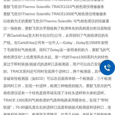
赛默飞世尔\Thermo Scientific TRACE1310气相色谱仪维修服务
赛默飞世尔\Thermo Scientific TRACE1300E气相色谱仪维修服务
以收购为主的赛默飞世尔\Thermo Scientific 与气相色谱仪的结缘通
过一场收购，赛默飞世尔早期收购了欧洲有名的高精度分析仪器制造
厂商CarloErba(意大利卡拉尔巴)公司，从而得到了气相色谱仪的生
产线。在CarloErba公司有一位牛人—Golay，Golay在1958年发明
了毛细管柱气相色谱。得到了Golay这一发明者的助力，赛默飞的气
相色谱仪在*上也逐渐风生水起。新一代的Trace1300系列大的特色
莫过于即时联接/插拔式的进样口及检测器，用户可以自己安装拆
卸。TRACE系列还可同时安装两个进样口，两个检测器，其中一个
非破坏性检测器（如ECD）可以在后面再串联一个检测器，三个检测
器同时工作，实现一针进样，检测三种物质的能力。赛默飞世尔的气
相色谱仪还有一个特色是很早就实现了冷柱头进样和大体积进样。
TRACE 1300系列气相色谱的气路和电路采用模块化，实现了“即时
联接”；70-80摄氏度左右的进样口温度和插拔式检测器和进样口，使
更换损坏进样口、检测器无需降温，仅需几分钟，并延长了隔垫的寿