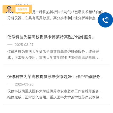
Noplateinserted、powerfailure，工程师根据故障线索进行检
2025-04-09
查，确定我们可以维修该帝肯洗板机。我们建议先将该洗板机
岛津气相色谱仪是一种将热解析技术与气相色谱技术相结合的
带回到仪修科技维修点进行详细检查和成本核算之后报价，在
分析仪器，它具有高灵敏度、高分辨率和快速分析等特点，通
遵循甲方同意之后，我们...
过对样品进行加热，使样品中的挥发性成分在高温下被释放出
来，随后这些成分被载气带入气相色谱仪中进行分离和检测。
这种方法既能够分析固体、液体样品中的挥发性成分，也能对
仪修科技为某高校提供卡博莱特高温炉维修服务。
气体样品进行直接分析。岛津气相色谱仪的作用主要体现在以
2025-03-27
下几个方面：环境监测：在环境保护领域，能够准确检测大
仪修科技为重庆大学提供卡博莱特高温炉维修服务，维修完
气、水体中的有害物质，如挥发性有机化合物、多环芳烃等，
成，正常投入使用。重庆大学某学院卡博莱特高温炉故障，接
为环境保护提供数据支持。这对于评估环境质量、监测污...
到报修邀约，仪修科技安排工程师前往该实验室进行现场检
查。抵达实验室，了解到该高温炉有两个故障，其一是开机烧
保险，其二是异响。工程师经过检查确定，该两个故障的原因
仪修科技为某高校提供苏净安泰超净工作台维修服务。
找到了，烧保险的原因是电机短路导致，异响是因为电机轴套
2025-03-20
磨损导致。工程师确定我们可以维修此两个故障。工程师回去
仪修科技为重庆医科大学提供苏净安泰超净工作台维修服务，
时候核算相关维修成本，给实验室负责人进行报价。学校老师
维修完成，正常投入使用。重庆医科大学某学院苏净安泰超净
确定仪修科技的报价。仪修科技组织相关的维修材料开始组...
工作台故障，接到报修电话，仪修科技安排工程师上门检查，
工程师抵达现场，发现该超净工作台前面玻璃隔断门无法正常