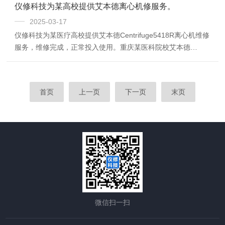
使用。工程师将玻璃隔断门拆解，发现该超净工作台前期被别
仪修科技为某高校提供艾本德离心机修服务。
人修过的，该超净工作台左边的阻尼带断裂，导致超净工作台
2025-03-17
门下不来，听里面的同学说半年之前的确维修过，当时也是这
仪修科技为某医疗高校提供艾本德Centrifuge5418R离心机维修
个问题。工程师确定该维修需要更换超净工作台阻尼器。前期
服务，维修完成，正常投入使用。重庆某医科院校艾本德
我们有维修超净工作台维修经验，工程师现场给顾客直...
Centrifuge5418R离心机故障，接到报修邀约，仪修科技安排工
程师前往该医科院校实验室现场提供仪器上门检查服务。在实
验室现场，工程师从使用的老师交流了解故障情况，使用的老
首页
上一页
下一页
末页
师说该离心机调节转速和时间的螺旋旋钮松动，很难调好时间
和转速，旋转起来变化很快，很难调准。工程师前期有各种离
心机维修经验，表示我们可以维修该故障。并根据以前的维修
经验直接给老师进行口...
微信扫一扫