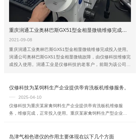
重庆润通工业奥林巴斯GX51型金相显微镜维修完成投入使用。
2021-09-08
重庆润通工业奥林巴斯GX51型金相显微镜维修完成投入使用。
润通公司奥林巴斯GX51型金相显微镜故障，由仪修科技维修完
成投入使用。润通工业是仪修科技的老客户，前期为该公司提
供过30T万能试验机维修、全自动显微维氏硬度计维修服务，此
次奥林巴斯G...
仪修科技为某饲料生产企业提供帝肯洗板机维修服务。
2025-04-10
仪修科技为重庆某家禽饲料生产企业提供帝肯洗板机维修服
务，维修完成，正常投入使用。重庆某家禽饲料生产型企业帝
肯HYDROSPEED型洗板机故障，接到报修邀约，仪修科技安
排工程师前往该客户实验室现场进行仪器检查，抵达客户现场
我们了解到，该帝肯洗板机报故障，故障代码分别为：
岛津气相色谱仪的作用主要体现在以下几个方面