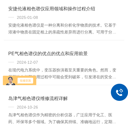
是来自仪器本身，而是由于操作员不当误操作所造成的。下面
小编就来为大家介绍一下这个产品。首先我们要先了解重庆牛
安捷伦液相色谱仪应用领域和操作过程介绍
津直读光谱仪的主要特点：1、能根据元素的含量范围和基体种
2025-01-08
类选择好的的分析谱线，实现更准确的测量。2、全谱检测，能
安捷伦液相色谱仪是一种分离和分析化学物质的技术。它基于
够获得紫外至可见的所有谱线，可根据需求来选择分析谱线，
溶液中物质在固定相上的亲疏性差异而进行分离。可用于分
易于实现多基体的分析。3、易于扩展升级，用户...
离、纯化和分析各种化合物。通过对样品进行注射和洗脱，在
液相色谱柱中进行分离，最后通过检测器检测并记录结果。液
相色谱仪能够精确地分离出复杂混合物中的化合物，并确定它
PE气相色谱仪的优点的优点和应用前景
们的结构和浓度。它广泛应用于生命科学、药物开发、食品安
2024-12-07
全和环境监测等领域。安捷伦液相色谱仪应用领域介绍:生物制
在现代电力系统中，变压器扮演着至关重要的角色。然而，变
药：利用液相色谱仪来检测蛋白质、多肽和核酸等大分子化合
压器油在长期使用过程中可能会受到破坏，引发潜在的安全问
物的含量和序列。药物开发：液相色谱仪广泛应用于药...
题。这时，一款*的检测工具——PE气相色谱仪(以下简称“气相
色谱仪”)便显得尤为重要。本文将深入探讨这款产品的优点及其
在电气安全领域的应用前景。一、PE气相色谱仪的优点实时监
岛津气相色谱仪维修流程详解
测，保障安全：气相色谱仪能够实时检测变压器油中的气体成
2024-10-26
分和浓度，提早预警可能存在的故障或安全隐患。这有助于电
岛津气相色谱仪作为精密的分析仪器，广泛应用于化工、医
力工程师及时采取措施，避免事故发生，有力保障了电力系统
药、环保等多个领域。为了确保其持续、准确地运行，定期的
的稳定运行。检测精准，可靠性高：气相...