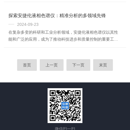
维护和及时的维修显得尤为重要。本文将详细介绍岛津气相色
谱仪的维修流程，包括日常维护、故障排查及具体维修步骤。
一、日常维护日常维护是保持岛津气相色谱仪性能稳定的关
探索安捷伦液相色谱仪：精准分析的多领域先锋
键。主要涵盖以下几个方面：1.温度控制：确保各部分温度降
2024-09-23
至50℃以下再开始维护工作，以避免因高温引起的损坏。2.零
在复杂多变的科研和工业分析领域，安捷伦液相色谱仪以其性
件保护：拆下的零件应放置在干净的纸上或托盘上，防止丢失
能和广泛的应用，成为了推动科技进步和质量控制的重要工
或污染。3.工具清洁：使用前确保工具干净，必要...
具。本文将带您深入了解这款多功能的分析利器，从其在不同
领域的实际应用出发，揭示其如何在科研探索和工业生产中发
挥关键作用。一、科研探索的得力助手在化学和生物科学的广
首页
上一页
下一页
末页
袤天地里，安捷伦液相色谱仪是科研伙伴。在有机化学领域，
它精准分离和鉴定复杂有机化合物，助力科学家们揭示分子间
的奥秘，推动新药物、新材料的开发进程。在生物制药领域，
更是大显身手，不仅用于生物大分子的分离与纯化，还深...
微信扫一扫