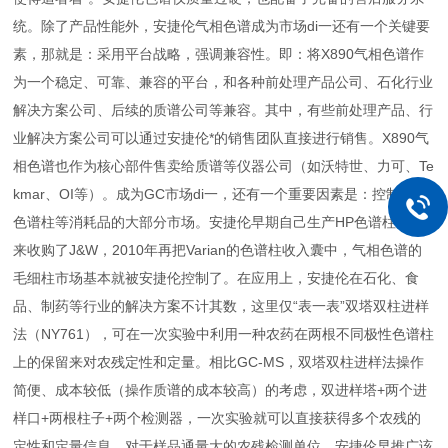
统。除了产品性能外，安捷伦气相色谱成为市场di一还有一个关键要
素，那就是：采用平台战略，强调兼容性。即：将X890气相色谱作
为一个稳定、可靠、兼容的平台，和各种前处理产品公司、石化行业
解决方案公司、后续的质谱公司等兼容。其中，有些前处理产品、行
业解决方案公司可以通过安捷伦*的销售团队直接进行销售。X890气
相色谱也作为核心部件售卖给质谱等仪器公司（如沃特世、力可、Te
kmar、OI等）。成为GC市场di一，还有一个重要因素是：控制气相
色谱柱等消耗品的大部分市场。安捷伦早期自己生产HP色谱柱，后
来收购了J&W，2010年再把Varian的色谱柱收入囊中，气相色谱的
毛细柱市场基本就被安捷伦控制了。在应用上，安捷伦在石化、食
品、制药等行业的解决方案不计其数，这里仅“表一表”双塔双柱进样
法（NY761），可在一次实验中利用一种农药在两根不同极性色谱柱
上的保留来对农残定性和定量。相比GC-MS，双塔双柱进样法操作
简便、成本较低（操作质谱的成本较高）的考虑，双进样塔+两个进
样口+两根柱子+两个检测器，一次实验就可以直接获得多个农残的
定性和定量信息。对于样品通量大的农残检测单位，安捷伦早推广该