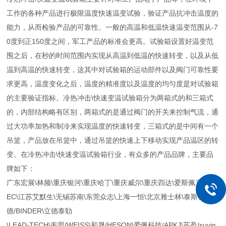
工作的各种产品进行极限温度快速温变试验，验证产品抗冲击温度的
能力，从而检验产品的可靠性。一般的高温和低温快速温变范围从-7
0度到正150度之间，军工产品的标准会更高。试验箱设置好温变范
围之后，在秒的时间范围内实现从高温到低温的快速转变，以及从低
温到高温的快速转变，这其中对试验箱的运动部件以及阀门可靠性要
求更高，温度变化之后，温度的精准度以及温度的均匀度是对试验箱
的主要验证指标。冷热冲击\快速变温试验箱分为两箱式的和三箱式
的，内部结构略有区别，两箱式的是通过阀门的开关来控制气流，通
过大功率加热和制冷来实现温度的快速转变，三箱式的是中间有一个
吊篮，产品放在吊篮中，通过吊篮的快速上下移动实现产品温区的转
变。在冷热冲击\快速变温试验箱行业，有众多的产品品牌，主要品
牌如下：
广东宏展\林频\重庆银河\重庆哈丁\重庆威尔\重庆四达\爱斯佩克ESP
EC\江苏艾默生\无锡苏南\东莞众志\上海一恒\北京雅士林\泰斯特\宾
德/BINDER\立德泰勀
\LEAD-TECH\韦思/WEISS\和晟/HESON\爱佩科技/APKJ\苏盈/suyin