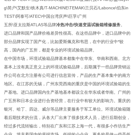
g\简户\艾默生\铁木真/T-MACHINE\TEMAK\兰贝石/Labonce\伯东in
TEST\阿泰可/ATEC\中国台湾庆声\巨孚\广州
五所\亚太拉斯ATLAS等品牌
冷热冲击/快速变温试验箱维修服务
。
进口品牌和国产品牌价格差异性很高。在这些品牌中，进口品牌中的
部分品牌实现了国产化，比如爱斯佩克和韦思，在中的行业中*较
高，国内的广五所，都是专业的环境试验箱品牌。
在中国市场，环境试验箱品牌基本都集中在华东、华南和西南。北方
基本上没有真正意义上的环境试验箱品牌，后期属于一些品牌营销运
作公司在北方注册有公司进行信息宣传，产品的生产基本集中的南方
地区。在江苏的无锡，广州东莞西南的重庆是中国的环境试验箱的生
产基地。进口品牌国内生产基地基本都设立在华东或者华南。广州的
广五所和日本企业进行合资经营，在行业中有较大的影响力。重庆的
银河、哈丁、四达、威尔等品牌主要服务于军工单位。环境试验箱随
着后期技术的分流，从各大厂出来了很多技术人员，进行后期创业，
经过多代流转输出，特别在广东和江苏上海一代，有很多小作坊生产
企业，填充着国内的底端市场。低端的小企业，更多的是做一些高低